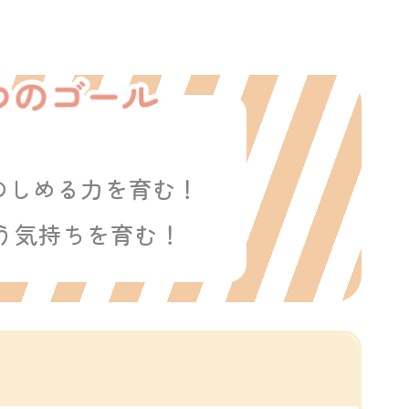
！
のしめる力を育む！
う気持ちを育む！