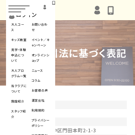
toggle
navigation
ログイン
大人コー
お問い合わ
ス
せ
キッズ教室
イベント／キ
ャンペーン
特定商取引法に基づく表記
見学・体験
申込につ
オンラインシ
いて
ョップ
大人プロ
ニュース
グラム一覧
コラム
当クラブに
お客様の声
ついて
運営会社
施設紹介
販売業者
利用規約
スタッフ紹
株式会社 石豊
介
プライバシー
所在地
ポリシー
〒703-8274 岡山市中区門田本町2-1-3