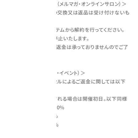
＜デジタルコンテンツ（メルマガ・オンラインサロン）＞
商品の性質上、商品の交換又は返品は受け付けないも
のとします｡
解約については、システムから解約を行ってください。
翌月分よりご請求を停止いたします。
なお、日割り分等での返金は承っておりませんのでご了
承ください。
＜サービス提供（講座・イベント）＞
お支払い後のキャンセルによるご返金に関しては以下
のようになります。
開催日（複数日開催される場合は開催初日。以下同様
とする。）8日以前 ：100％
開催日7日以内 ：80％
開催日前 日 ：50％
開催日当 日 ：0％