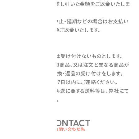
※お振込み手数料を差し引いた金額をご返金いたしま
す。
※弊社の原因による中止・延期などの場合はお支払い
いただいた金額を全額ご返金いたします。
＜物販＞
商品の交換又は返品は受け付けないものとします｡
弊社に原因のある不良商品､又は注文と異なる商品が
到着した場合のみ､交換･返品の受け付けをします｡
この場合､商品到着後7日以内にご連絡ください。
当該商品の返送及び再送に要する送料等は､弊社にて
負担するものとします｡
CONTACT
お問い合わせ先