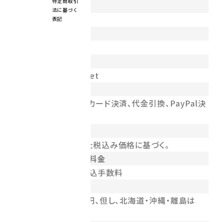
特定商取引
代表責任者
法に基づく
柚木 康司
表記
電話番号
086-273-0881
メールアドレス
sports@ishitoyo.net
お支払い方法
銀行振込、クレジットカード決済、代金引換、PayPal決
済
商品の価格
商品ごとに表示された税込み価格に基づく。
商品代金以外の必要料金
送料、代引手数料、振込手数料
送料
送料は全国一律800円、但し、北海道・沖縄・離島は
1,300円