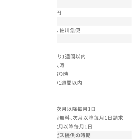
代引手数料
代引手数料 一律500円
配送業者
日本郵便、ヤマト運輸、佐川急便
お支払い時期
＜都度課金＞
銀行振込：ご請求日より1週間以内
クレジットカード：購入時
代金引換：商品受け取り時
PayPal：ご請求日より1週間以内
＜定期課金＞
銀行振込：初月無料、次月以降毎月1日
クレジットカード：初月無料、次月以降毎月1日請求
PayPal：初月無料、次月以降毎月1日
商品引渡し又はサービス提供の時期