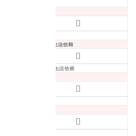
イベントについて
資料請求
選択
資料請求
営業・取材・イベント出店依頼
選択
営業・取材・イベント出店依頼
退会・休会について
選択
退会・休会について
その他
選択
その他