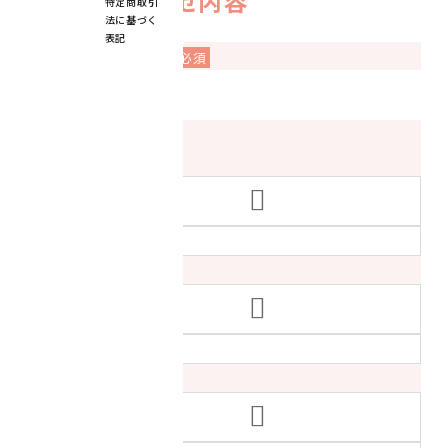
■お問い合わせ内容
特定商取引
法に基づく
表記
お問い合わせ項目
必須
選択
お問い合わせ項目
見学・体験について
選択
見学・体験について
入会について
選択
入会について
イベントについて
選択