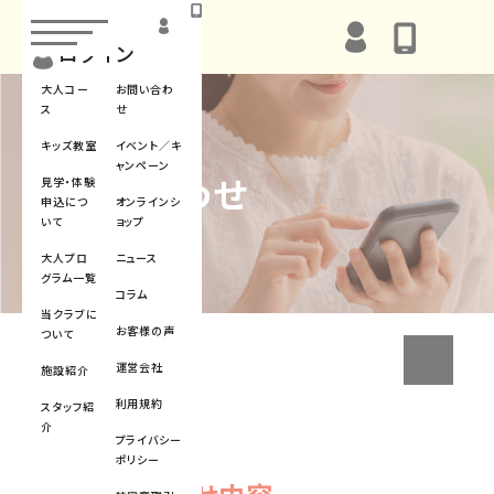
toggle
navigation
ログイン
大人コー
お問い合わ
ス
せ
キッズ教室
イベント／キ
ャンペーン
お問い合わせ
見学・体験
申込につ
オンラインシ
いて
ョップ
大人プロ
ニュース
グラム一覧
コラム
当クラブに
お客様の声
ついて
クリ
運営会社
施設紹介
利用規約
スタッフ紹
介
プライバシー
ポリシー