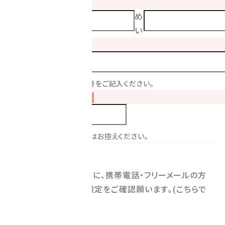
よみがな
必須
せ
め
い
い
電話番号
必須
※連絡が取れる電話番号をご記入ください。
メールアドレス
必須
※携帯キャリアのメールはお控えください。
お問い合わせ
※お問い合わせの前に、携帯電話・フリーメールの方
は迷惑メール防止設定をご確認願います。(
こちら
で
確認)