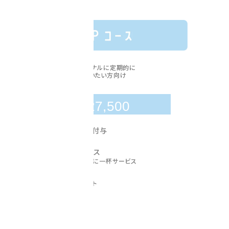
パーソナルに定期的に
通いたい方向け
￥
月額
27,500
30,000
毎月
pt
付与
プロテインサービス
※毎トレーニング後に一杯サービス
サービスチケット
※毎月2枚プレゼント
年会費 ¥0