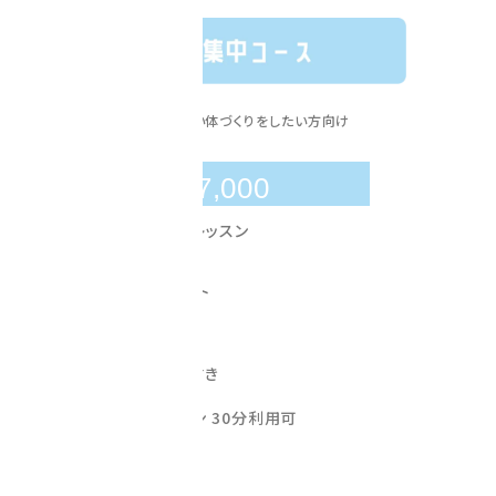
リバウンドしない体づくりをしたい方向け
￥
207,000
24回分のパーソナルレッスン
24,000 円相当の
ポイントプレゼント
食事管理
毎回プロテイン付き
毎回有酸素マシン 30分利用可