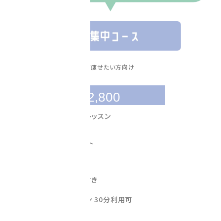
集中して痩せたい方向け
￥
142,800
16回分のパーソナルレッスン
16,000 円相当の
ポイントプレゼント
食事管理
毎回プロテイン付き
毎回有酸素マシン 30分利用可