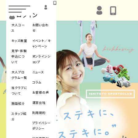
toggle
navigation
ログイン
大人コー
お問い合わ
ス
せ
キッズ教室
イベント／キ
ャンペーン
見学・体験
申込につ
オンラインシ
いて
ョップ
大人プロ
ニュース
グラム一覧
コラム
当クラブに
お客様の声
ついて
運営会社
施設紹介
利用規約
スタッフ紹
介
プライバシー
ポリシー