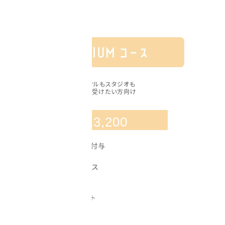
年会費 ¥5,000
※5,000pt 還元
パーソナルもスタジオも
どちらも受けたい方向け
￥
月額
13,200
15,000
毎月
pt
付与
プロテインサービス
※ポイントで購入可
サービスチケット
※毎月1枚プレゼント
年会費 ¥5,000
※5,000pt 還元