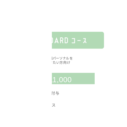
サービスチケット
年会費 ¥5,000
※5,000pt 還元
月2回パーソナルを
受けたい方向け
￥
月額
11,000
12,000
毎月
pt
付与
プロテインサービス
※ポイントで購入可
サービスチケット