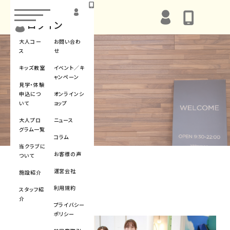
toggle
navigation
ログイン
大人コー
お問い合わ
ス
せ
キッズ教室
イベント／キ
ャンペーン
ブログ
見学・体験
申込につ
オンラインシ
いて
ョップ
大人プロ
ニュース
グラム一覧
コラム
当クラブに
お客様の声
ついて
運営会社
施設紹介
体操教室🫧
利用規約
スタッフ紹
BLOG
2025.09.01
介
プライバシー
ポリシー