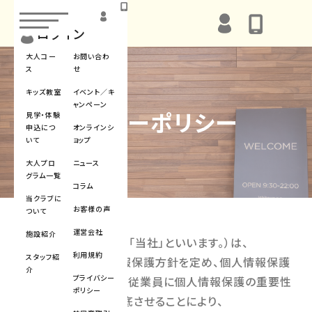
toggle
navigation
ログイン
大人コー
お問い合わ
ス
せ
キッズ教室
イベント／キ
ャンペーン
プライバシーポリシー
見学・体験
申込につ
オンラインシ
いて
ョップ
大人プロ
ニュース
グラム一覧
コラム
当クラブに
お客様の声
ついて
運営会社
施設紹介
株式会社 石豊（以下、「当社」といいます。）は、
利用規約
スタッフ紹
以下のとおり個人情報保護方針を定め、個人情報保護
介
プライバシー
の仕組みを構築し、全従業員に個人情報保護の重要性
ポリシー
の認識と取組みを徹底させることにより、