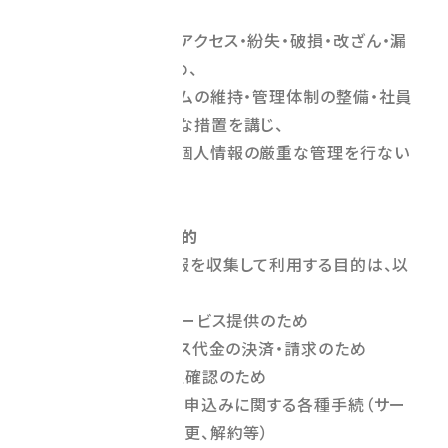
に保ち、
個人情報への不正アクセス・紛失・破損・改ざん・漏
洩などを防止するため、
セキュリティシステムの維持・管理体制の整備・社員
教育の徹底等の必要な措置を講じ、
安全対策を実施し個人情報の厳重な管理を行ない
ます。
3．個人情報の利用目的
（1）当社が個人情報を収集して利用する目的は、以
下のとおりです。
ア. 商品配送・サービス提供のため
イ. 商品・サービス代金の決済・請求のため
ウ. お客様の本人確認のため
エ. サービス利用申込みに関する各種手続（サー
ビス等の利用、各種変更、解約等）