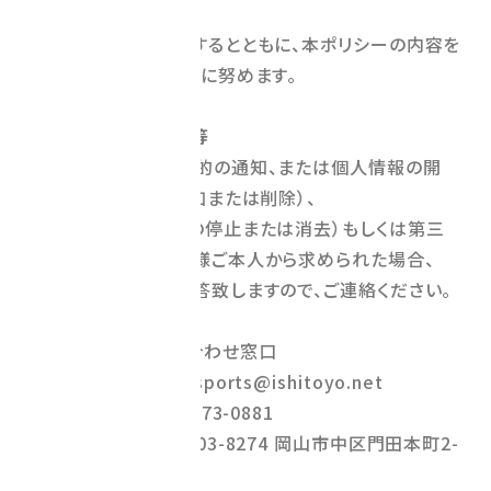
の法令、
その他規範を遵守するとともに、本ポリシーの内容を
適宜見直し、その改善に努めます。
10．個人情報の開示等
個人情報の利用目的の通知、または個人情報の開
示、訂正等（訂正、追加または削除）、
利用停止等（利用の停止または消去）もしくは第三
者提供の停止をお客様ご本人から求められた場合、
以下の窓口にて回答致しますので、ご連絡ください。
連絡先：お問い合わせ窓口
メールアドレス：sports@ishitoyo.net
電話番号：086-273-0881
事業所住所：〒703-8274 岡山市中区門田本町2-
1-3