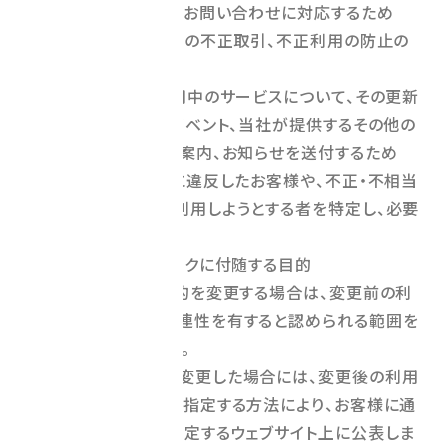
オ. お客様からのお問い合わせに対応するため
カ. 当社サービスの不正取引、不正利用の防止の
ため
キ. お客様が利用中のサービスについて、その更新
情報、キャンペーン、イベント、当社が提供するその他の
サービス等について、案内、お知らせを送付するため
ク. 利用規約等に違反したお客様や、不正・不相当
な目的でサービスを利用しようとする者を特定し、必要
な措置を講じるため
ケ. 上記アないしクに付随する目的
（2）当社が利用目的を変更する場合は、変更前の利
用目的と合理的な関連性を有すると認められる範囲を
超えないこととします。
当社が利用目的を変更した場合には、変更後の利用
目的について、当社が指定する方法により、お客様に通
知し、または当社が指定するウェブサイト上に公表しま