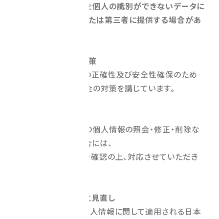
6．当社は、個人情報を個人の識別ができないデータに
加工した上で、利用または第三者に提供する場合があ
ります。
7．個人情報の安全対策
当社は、個人情報の正確性及び安全性確保のため
に、セキュリティに万全の対策を講じています。
8．ご本人の照会
お客さまがご本人の個人情報の照会・修正・削除な
どをご希望される場合には、
ご本人であることを確認の上、対応させていただき
ます。
9．法令、規範の遵守と見直し
当社は、保有する個人情報に関して適用される日本