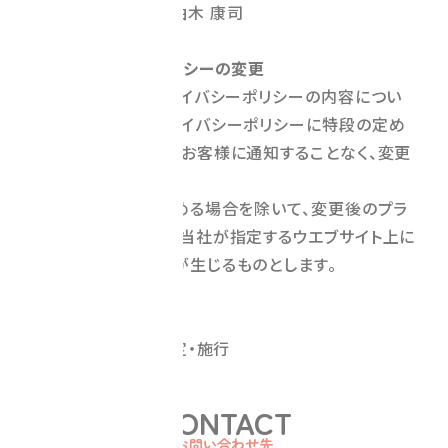
法人代表者名：柚木 康司
11．プライバシーポリシーの変更
（1）当社は、本プライバシーポリシーの内容につい
て、法令その他本プライバシーポリシーに特段の定め
のある事項を除いて、お客様に通知することなく、変更
することができます。
（2）当社が別途定める場合を除いて、変更後のプラ
イバシーポリシーは、当社が指定するウエブサイト上に
掲載した時から効力が生じるものとします。
(附則)
2023年2月8日制定・施行
CONTACT
お問い合わせ先