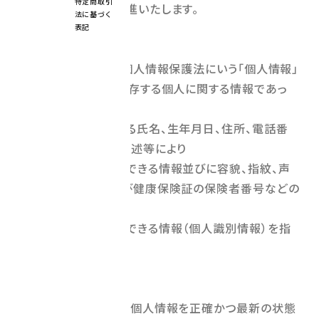
特定商取引
個人情報の保護を推進いたします。
法に基づく
表記
1．個人情報
「個人情報」とは、個人情報保護法にいう「個人情報」
を指すものをいい、生存する個人に関する情報であっ
て、
当該情報に含まれる氏名、生年月日、住所、電話番
号、連絡先その他の記述等により
特定の個人を識別できる情報並びに容貌、指紋、声
紋にかかるデータ及び健康保険証の保険者番号などの
当該情報単体から
特定の個人を識別できる情報（個人識別情報）を指
します。
2．個人情報の管理
当社は、お客さまの個人情報を正確かつ最新の状態